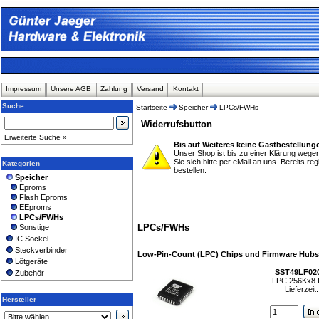
Impressum
Unsere AGB
Zahlung
Versand
Kontakt
Suche
Startseite
Speicher
LPCs/FWHs
Widerrufsbutton
Erweiterte Suche »
Bis auf Weiteres keine Gastbestellung
Unser Shop ist bis zu einer Klärung weg
Sie sich bitte per eMail an uns. Bereits r
Kategorien
bestellen.
Speicher
Eproms
Flash Eproms
EEproms
LPCs/FWHs
LPCs/FWHs
Sonstige
IC Sockel
Steckverbinder
Low-Pin-Count (LPC) Chips und Firmware Hubs
Lötgeräte
SST49LF02
Zubehör
LPC 256Kx8 
Lieferzeit
Hersteller