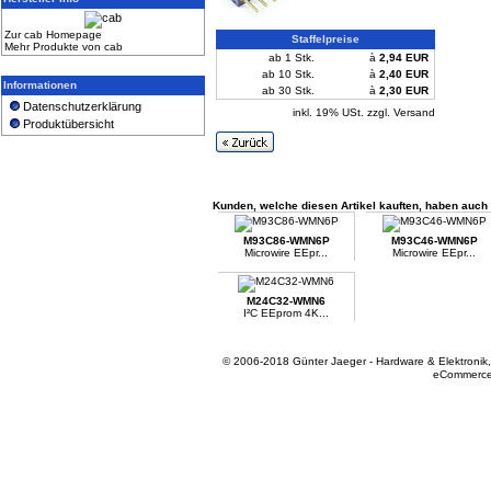
Zur cab Homepage
Staffelpreise
Mehr Produkte von cab
ab 1 Stk.
à
2,94 EUR
ab 10 Stk.
à
2,40 EUR
Informationen
ab 30 Stk.
à
2,30 EUR
Datenschutzerklärung
inkl. 19% USt. zzgl. Versand
Produktübersicht
Kunden, welche diesen Artikel kauften, haben auch f
M93C86-WMN6P
M93C46-WMN6P
Microwire EEpr...
Microwire EEpr...
M24C32-WMN6
I²C EEprom 4K...
© 2006-2018 Günter Jaeger - Hardware & Elektronik
eCommerce