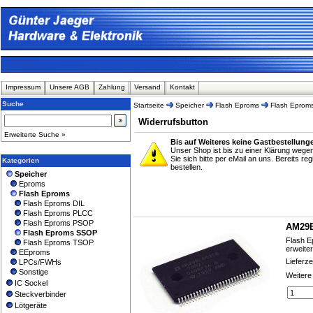
Impressum
Unsere AGB
Zahlung
Versand
Kontakt
Suche
Startseite
Speicher
Flash Eproms
Flash Epro
Widerrufsbutton
Erweiterte Suche »
Bis auf Weiteres keine Gastbestellung
Unser Shop ist bis zu einer Klärung weg
Sie sich bitte per eMail an uns. Bereits r
Kategorien
bestellen.
Speicher
Eproms
Flash Eproms
Flash Eproms DIL
Flash Eproms PLCC
Flash Eproms PSOP
AM29
Flash Eproms SSOP
Flash E
Flash Eproms TSOP
erweite
EEproms
Lieferze
LPCs/FWHs
Sonstige
Weitere
IC Sockel
Steckverbinder
Lötgeräte