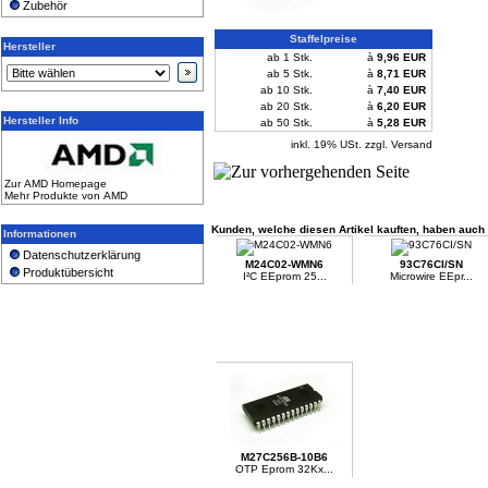
Zubehör
Staffelpreise
Hersteller
ab 1 Stk.
à
9,96 EUR
ab 5 Stk.
à
8,71 EUR
ab 10 Stk.
à
7,40 EUR
ab 20 Stk.
à
6,20 EUR
Hersteller Info
ab 50 Stk.
à
5,28 EUR
inkl. 19% USt. zzgl. Versand
Zur AMD Homepage
Mehr Produkte von AMD
Kunden, welche diesen Artikel kauften, haben auch f
Informationen
Datenschutzerklärung
M24C02-WMN6
93C76CI/SN
Produktübersicht
I²C EEprom 25...
Microwire EEpr...
M27C256B-10B6
OTP Eprom 32Kx...