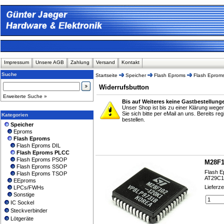
Impressum
Unsere AGB
Zahlung
Versand
Kontakt
Suche
Startseite
Speicher
Flash Eproms
Flash Eprom
Widerrufsbutton
Erweiterte Suche »
Bis auf Weiteres keine Gastbestellung
Unser Shop ist bis zu einer Klärung weg
Sie sich bitte per eMail an uns. Bereits r
Kategorien
bestellen.
Speicher
Eproms
Flash Eproms
Flash Eproms DIL
Flash Eproms PLCC
Flash Eproms PSOP
M28F1
Flash Eproms SSOP
Flash E
Flash Eproms TSOP
AT29C10
EEproms
Lieferze
LPCs/FWHs
Sonstige
IC Sockel
Steckverbinder
Lötgeräte