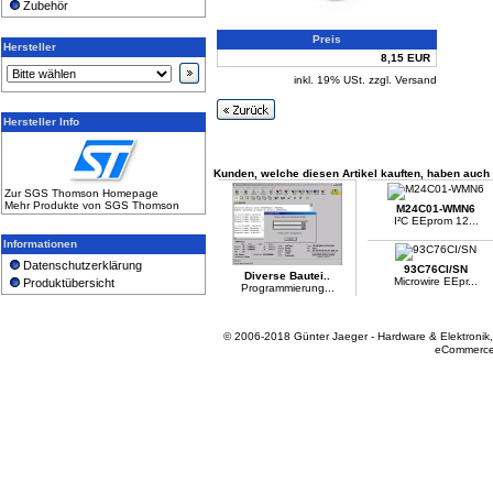
Zubehör
Preis
Hersteller
8,15 EUR
inkl. 19% USt. zzgl. Versand
Hersteller Info
Kunden, welche diesen Artikel kauften, haben auch f
Zur SGS Thomson Homepage
Mehr Produkte von SGS Thomson
M24C01-WMN6
I²C EEprom 12...
Informationen
Datenschutzerklärung
93C76CI/SN
Diverse Bautei..
Microwire EEpr...
Produktübersicht
Programmierung...
© 2006-2018 Günter Jaeger - Hardware & Elektronik
eCommerce