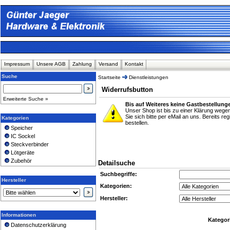
Impressum
Unsere AGB
Zahlung
Versand
Kontakt
Suche
Startseite
Dienstleistungen
Widerrufsbutton
Erweiterte Suche »
Bis auf Weiteres keine Gastbestellung
Unser Shop ist bis zu einer Klärung weg
Sie sich bitte per eMail an uns. Bereits r
Kategorien
bestellen.
Speicher
IC Sockel
Steckverbinder
Lötgeräte
Zubehör
Detailsuche
Suchbegriffe:
Hersteller
Kategorien:
Hersteller:
Informationen
Kategor
Datenschutzerklärung