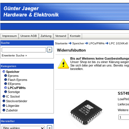
Impressum
Unsere AGB
Zahlung
Versand
Kontakt
Suche
Startseite
Speicher
LPCs/FWHs
LPC 1024Kx8
Widerrufsbutton
Erweiterte Suche »
Bis auf Weiteres keine Gastbestellung
Unser Shop ist bis zu einer Klärung weg
Sie sich bitte per eMail an uns. Bereits r
Kategorien
bestellen.
Speicher
Eproms
Flash Eproms
EEproms
LPCs/FWHs
Sonstige
SST49
IC Sockel
LowPin
Steckverbinder
Lieferze
Lötgeräte
Weitere
Zubehör
Hersteller