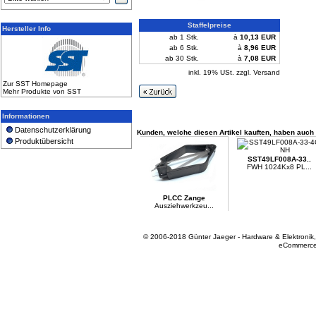
Staffelpreise
Hersteller Info
ab 1 Stk.
à
10,13 EUR
ab 6 Stk.
à
8,96 EUR
ab 30 Stk.
à
7,08 EUR
inkl. 19% USt. zzgl. Versand
Zur SST Homepage
Mehr Produkte von SST
Informationen
Datenschutzerklärung
Kunden, welche diesen Artikel kauften, haben auch f
Produktübersicht
SST49LF008A-33..
FWH 1024Kx8 PL...
PLCC Zange
Ausziehwerkzeu...
© 2006-2018 Günter Jaeger - Hardware & Elektronik
eCommerce