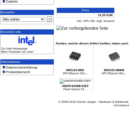
Zubehör
Preis
Hersteller
19,39 EUR
inkl. 19% USt. zzgl. Versand
Hersteller Info
Kunden, welche diesen Artikel kauften, haben auch f
Zur Intel Homepage
Mehr Produkte von Intel
Informationen
Datenschutzerklärung
M95160-MN3
M95320-WMN6
Produktübersicht
SPI EEprom 2Kx...
SPI EEprom 4Kx...
AM29F400BB-55EF
Flash Eprom 51...
© 2006-2018 Günter Jaeger - Hardware & Elektronik
eCommerce