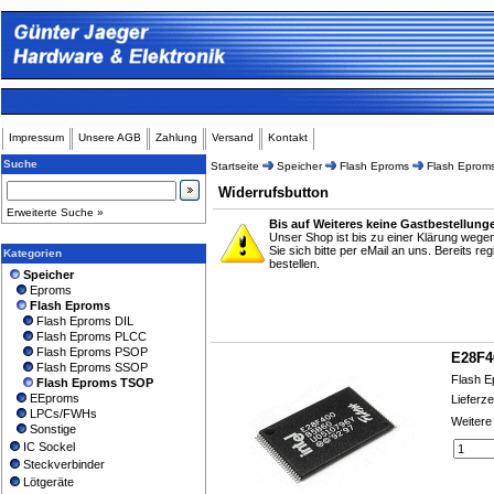
Impressum
Unsere AGB
Zahlung
Versand
Kontakt
Suche
Startseite
Speicher
Flash Eproms
Flash Eprom
Widerrufsbutton
Erweiterte Suche »
Bis auf Weiteres keine Gastbestellung
Unser Shop ist bis zu einer Klärung weg
Sie sich bitte per eMail an uns. Bereits r
Kategorien
bestellen.
Speicher
Eproms
Flash Eproms
Flash Eproms DIL
Flash Eproms PLCC
Flash Eproms PSOP
E28F4
Flash Eproms SSOP
Flash E
Flash Eproms TSOP
EEproms
Lieferze
LPCs/FWHs
Weitere
Sonstige
IC Sockel
Steckverbinder
Lötgeräte