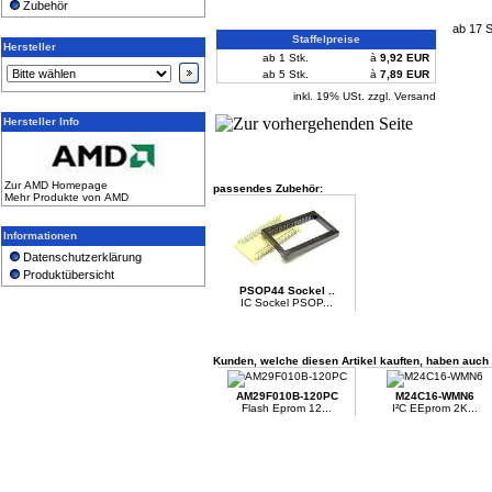
Zubehör
ab 17 S
Staffelpreise
Hersteller
ab 1 Stk.
à
9,92 EUR
ab 5 Stk.
à
7,89 EUR
inkl. 19% USt. zzgl. Versand
Hersteller Info
Zur AMD Homepage
passendes Zubehör:
Mehr Produkte von AMD
Informationen
Datenschutzerklärung
Produktübersicht
PSOP44 Sockel ..
IC Sockel PSOP...
Kunden, welche diesen Artikel kauften, haben auch f
AM29F010B-120PC
M24C16-WMN6
Flash Eprom 12...
I²C EEprom 2K...