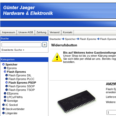
Impressum
Unsere AGB
Zahlung
Versand
Kontakt
Suche
Startseite
Speicher
Flash Eproms
Flash Epro
Widerrufsbutton
Erweiterte Suche »
Bis auf Weiteres keine Gastbestellung
Unser Shop ist bis zu einer Klärung weg
Sie sich bitte per eMail an uns. Bereits r
Kategorien
bestellen.
Speicher
Eproms
Flash Eproms
Flash Eproms DIL
Flash Eproms PLCC
Flash Eproms PSOP
AM29F
Flash Eproms SSOP
Flash E
Flash Eproms TSOP
erweite
EEproms
Lieferze
LPCs/FWHs
Sonstige
Weitere
IC Sockel
Steckverbinder
Lötgeräte