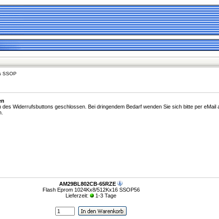
ms SSOP
en
n des Widerrufsbuttons geschlossen. Bei dringendem Bedarf wenden Sie sich bitte per eMail 
n.
AM29BL802CB-65RZE
Flash Eprom 1024Kx8/512Kx16 SSOP56
Lieferzeit:
1-3 Tage