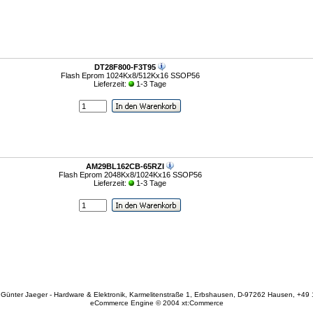
DT28F800-F3T95
Flash Eprom 1024Kx8/512Kx16 SSOP56
Lieferzeit:
1-3 Tage
AM29BL162CB-65RZI
Flash Eprom 2048Kx8/1024Kx16 SSOP56
Lieferzeit:
1-3 Tage
Günter Jaeger - Hardware & Elektronik, Karmelitenstraße 1, Erbshausen, D-97262 Hausen, +49
eCommerce Engine © 2004
xt:Commerce