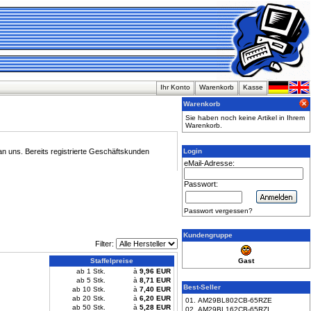
Ihr Konto
Warenkorb
Kasse
Warenkorb
Sie haben noch keine Artikel in Ihrem
Warenkorb.
an uns. Bereits registrierte Geschäftskunden
Login
eMail-Adresse:
Passwort:
Passwort vergessen?
Kundengruppe
Filter:
Staffelpreise
Gast
ab 1 Stk.
à
9,96 EUR
ab 5 Stk.
à
8,71 EUR
Best-Seller
ab 10 Stk.
à
7,40 EUR
ab 20 Stk.
à
6,20 EUR
01. AM29BL802CB-65RZE
ab 50 Stk.
à
5,28 EUR
02. AM29BL162CB-65RZI