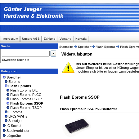
Impressum
Unsere AGB
Zahlung
Versand
Kontakt
Suche
Startseite
Speicher
Flash Eproms
Flash Epro
Widerrufsbutton
Erweiterte Suche »
Bis auf Weiteres keine Gastbestellung
Unser Shop ist bis zu einer Klärung wege
Kategorien
möchten sich bitte einloggen zum bestelle
Speicher
Eproms
Flash Eproms
Flash Eproms DIL
Flash Eproms PLCC
Flash Eproms SSOP
Flash Eproms PSOP
Flash Eproms SSOP
Flash Eproms TSOP
Flash Eproms in SSOP56 Bauform:
EEproms
LPCs/FWHs
Sonstige
IC Sockel
Steckverbinder
Lötgeräte