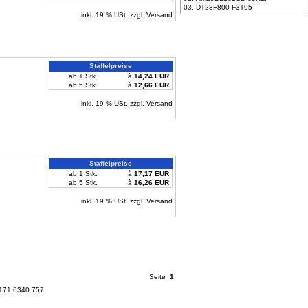
03. DT28F800-F3T95
inkl. 19 % USt. zzgl. Versand
Staffelpreise
ab 1 Stk.
à
14,24 EUR
ab 5 Stk.
à
12,66 EUR
inkl. 19 % USt. zzgl. Versand
Staffelpreise
ab 1 Stk.
à
17,17 EUR
ab 5 Stk.
à
16,26 EUR
inkl. 19 % USt. zzgl. Versand
Seite
1
 171 6340 757